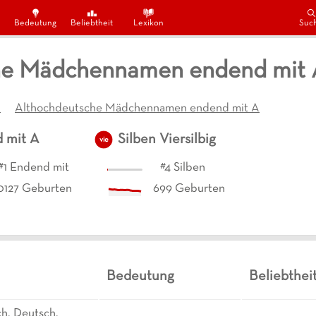
Bedeutung
Beliebtheit
Lexikon
Suc
sche Mädchennamen endend mit
n
Althochdeutsche Mädchennamen endend mit A
 mit
A
Silben
Viersilbig
vie
#
1
Endend mit
#
4
Silben
0127
Geburten
699
Geburten
Bedeutung
Beliebthei
ch, Deutsch,