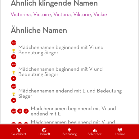
Ähnlich klingende Namen
Victorina
,
Victoire
,
Victoria
,
Viktorie
,
Vickie
Ähnliche Namen
mäd
Mädchennamen beginnend mit Vi und
Bedeutung Sieger
vi
mäd
Mädchennamen beginnend mit V und
Bedeutung Sieger
v
mäd
Mädchennamen endend mit E und Bedeutung
Sieger
e
Mädchennamen beginnend mit Vi und
vi
e
mäd
endend mit E
Mädchennamen beginnend mit V und
v
e
mäd
endend mit E
Geschlecht
Herkunft
Bedeutung
Beliebtheit
Lexikon