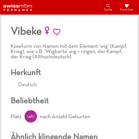
Suche
Favoriten
Vibeke
Koseform von Namen mit dem Element 'wig' (Kampf,
Krieg), wie z.B. 'Wigberta' wig = ringen, der Kampf,
der Krieg (Althochdeutsch)
Herkunft
Deutsch
Beliebtheit
1487
Platz
nach Anzahl Geburten
Ähnlich klingende Namen