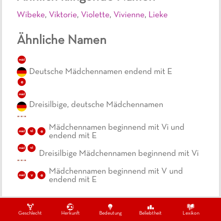
Wibeke
,
Viktorie
,
Violette
,
Vivienne
,
Lieke
Ähnliche Namen
mäd
Deutsche Mädchennamen endend mit E
e
mäd
Dreisilbige, deutsche Mädchennamen
Mädchennamen beginnend mit Vi und
vi
e
mäd
endend mit E
vi
mäd
Dreisilbige Mädchennamen beginnend mit Vi
Mädchennamen beginnend mit V und
v
e
mäd
endend mit E
Geschlecht
Herkunft
Bedeutung
Beliebtheit
Lexikon