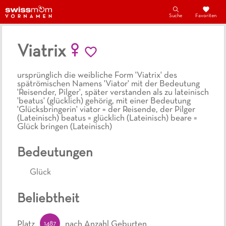
Suche
Favoriten
Viatrix
ursprünglich die weibliche Form 'Viatrix' des
spätrömischen Namens 'Viator' mit der Bedeutung
'Reisender, Pilger', später verstanden als zu lateinisch
'beatus' (glücklich) gehörig, mit einer Bedeutung
'Glücksbringerin' viator = der Reisende, der Pilger
(Lateinisch) beatus = glücklich (Lateinisch) beare =
Glück bringen (Lateinisch)
Bedeutungen
Glück
Beliebtheit
1487
Platz
nach Anzahl Geburten