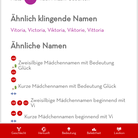
Ähnlich klingende Namen
Vitoria
,
Victoria
,
Viktoria
,
Viktorie
,
Vittoria
Ähnliche Namen
mäd
Zweisilbige Mädchennamen mit Bedeutung
Glück
zwe
mäd
Kurze Mädchennamen mit Bedeutung Glück
Zweisilbige Mädchennamen beginnend mit
vi
mäd
zwe
Vi
vi
mäd
Kurze Mädchennamen beginnend mit Vi
Zweisilbige Mädchennamen beginnend mit
v
mäd
zwe
V
Geschlecht
Herkunft
Bedeutung
Beliebtheit
Lexikon