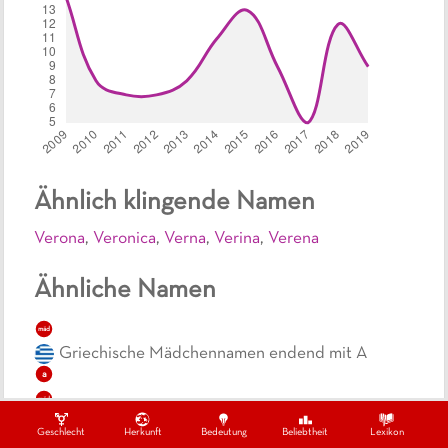
Ähnlich klingende Namen
Verona
,
Veronica
,
Verna
,
Verina
,
Verena
Ähnliche Namen
mäd
Griechische Mädchennamen endend mit A
a
mäd
Dreisilbige, griechische Mädchennamen
Geschlecht
Herkunft
Bedeutung
Beliebtheit
Lexikon