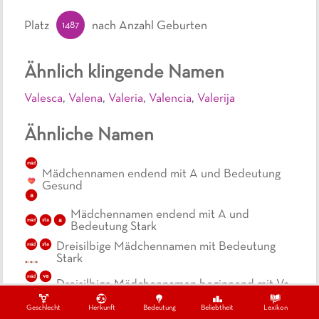
1487
Platz
nach Anzahl Geburten
Ähnlich klingende Namen
Valesca
,
Valena
,
Valeria
,
Valencia
,
Valerija
Ähnliche Namen
mäd
Mädchennamen endend mit A und Bedeutung
Gesund
a
Mädchennamen endend mit A und
a
mäd
sta
Bedeutung Stark
Dreisilbige Mädchennamen mit Bedeutung
mäd
sta
Stark
mäd
va
Dreisilbige Mädchennamen beginnend mit Va
Geschlecht
Herkunft
Bedeutung
Beliebtheit
Lexikon
Mädchennamen beginnend mit V und
v
a
mäd