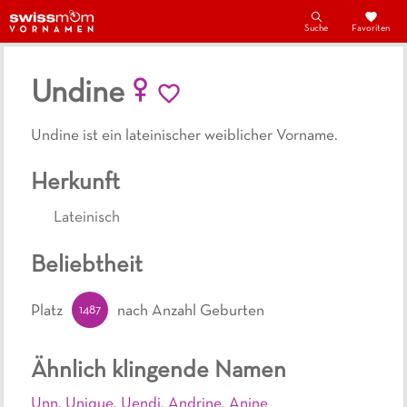
Suche
Favoriten
Undine
Undine ist ein lateinischer weiblicher Vorname.
Herkunft
Lateinisch
Beliebtheit
1487
Platz
nach Anzahl Geburten
Ähnlich klingende Namen
Unn
,
Unique
,
Uendi
,
Andrine
,
Anine