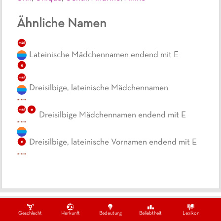
Ähnliche Namen
mäd
Lateinische Mädchennamen endend mit E
e
mäd
Dreisilbige, lateinische Mädchennamen
e
mäd
Dreisilbige Mädchennamen endend mit E
Dreisilbige, lateinische Vornamen endend mit E
e
Ein Projekt von
Datenschutzbestimmungen
Impressum
Kontakt
Geschlecht
Herkunft
Bedeutung
Beliebtheit
Lexikon