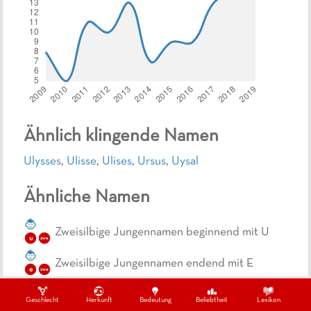
Ähnlich klingende Namen
Ulysses
,
Ulisse
,
Ulises
,
Ursus
,
Uysal
Ähnliche Namen
Zweisilbige Jungennamen beginnend mit U
u
zwe
Zweisilbige Jungennamen endend mit E
e
zwe
Kurze Jungennamen endend mit E
Geschlecht
Herkunft
Bedeutung
Beliebtheit
Lexikon
e