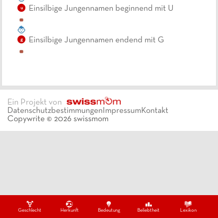
Einsilbige Jungennamen beginnend mit U
u
Einsilbige Jungennamen endend mit G
g
Ein Projekt von
Datenschutzbestimmungen
Impressum
Kontakt
Copywrite ©
2026
swissmom
Geschlecht
Herkunft
Bedeutung
Beliebtheit
Lexikon