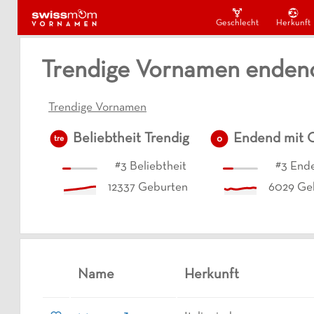
Geschlecht
Herkunft
Trendige Vornamen enden
Trendige Vornamen
Beliebtheit
Trendig
Endend mit
o
tre
#
3
Beliebtheit
#
3
Ende
12337
Geburten
6029
Ge
Name
Herkunft