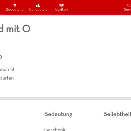
Bedeutung
Beliebtheit
Lexikon
Suc
d mit O
O
nd mit
burten
Bedeutung
Beliebthei
Geschenk,