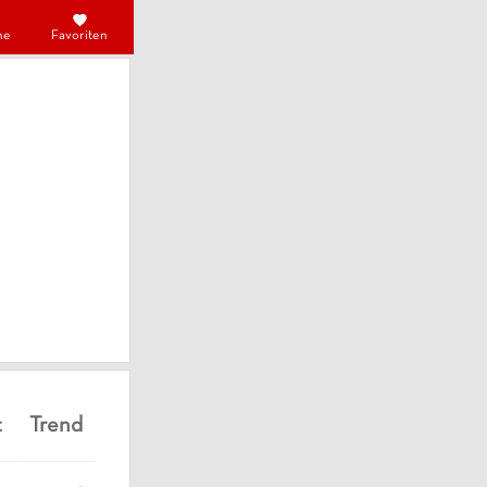
he
Favoriten
t
Trend