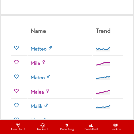
Name
Trend
Matteo
Mila
Mateo
Malea
Malik
Max
Geschlecht
Herkunft
Bedeutung
Beliebtheit
Lexikon