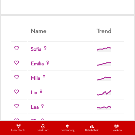
Name
Trend
Sofia
Emilia
Mila
Lia
Lea
Ella
Geschlecht
Herkunft
Bedeutung
Beliebtheit
Lexikon