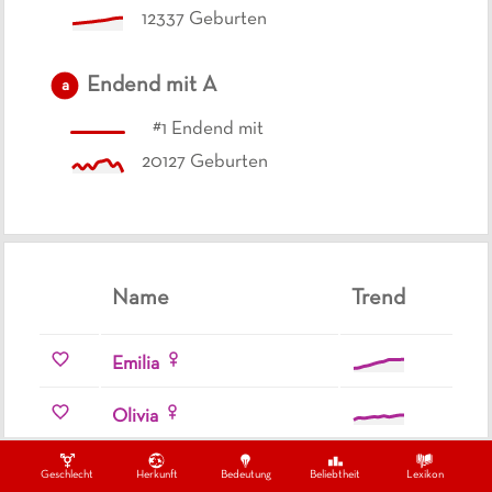
12337
Geburten
Endend mit
A
a
#
1
Endend mit
20127
Geburten
Name
Trend
Emilia
Olivia
Amelia
Geschlecht
Herkunft
Bedeutung
Beliebtheit
Lexikon