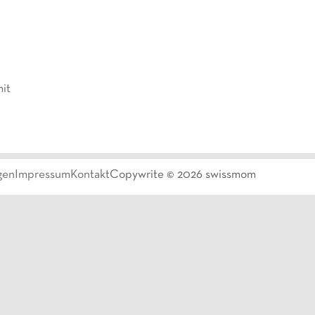
it
gen
Impressum
Kontakt
Copywrite ©
2026
swissmom