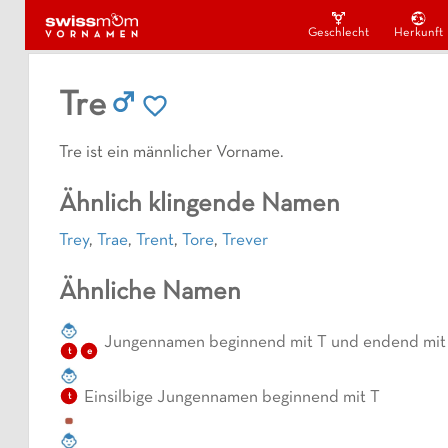
Geschlecht
Herkunft
Tre
Tre ist ein männlicher Vorname.
Ähnlich klingende Namen
Trey
,
Trae
,
Trent
,
Tore
,
Trever
Ähnliche Namen
Jungennamen beginnend mit T und endend mit
t
e
Einsilbige Jungennamen beginnend mit T
t