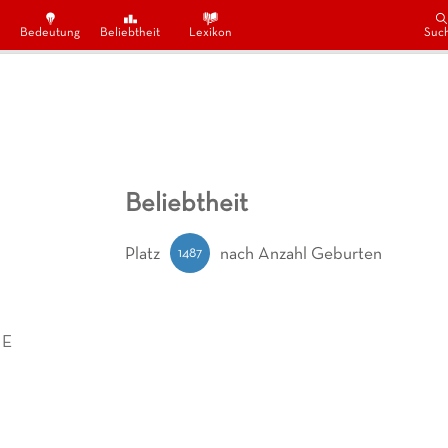
Bedeutung
Beliebtheit
Lexikon
Suc
Beliebtheit
1487
Platz
nach Anzahl Geburten
 E