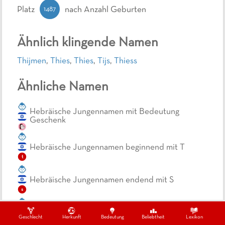
1487
Platz
nach Anzahl Geburten
Ähnlich klingende Namen
Thijmen
,
Thies
,
Thies
,
Tijs
,
Thiess
Ähnliche Namen
Hebräische Jungennamen mit Bedeutung
Geschenk
Hebräische Jungennamen beginnend mit T
t
Hebräische Jungennamen endend mit S
s
Zweisilbige, hebräische Jungennamen
Geschlecht
Herkunft
Bedeutung
Beliebtheit
Lexikon
zwe