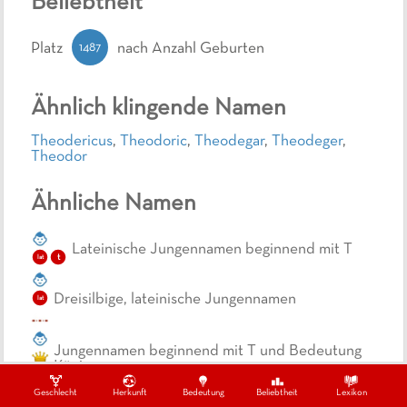
Beliebtheit
1487
Platz
nach Anzahl Geburten
Ähnlich klingende Namen
Theodericus
,
Theodoric
,
Theodegar
,
Theodeger
,
Theodor
Ähnliche Namen
Lateinische Jungennamen beginnend mit T
t
lat
Dreisilbige, lateinische Jungennamen
lat
Jungennamen beginnend mit T und Bedeutung
König
t
Geschlecht
Herkunft
Bedeutung
Beliebtheit
Lexikon