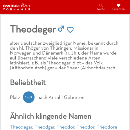
Suche
Favoriten
Theodeger
alter deutscher zweigliedriger Name, bekannt durch
den hl. Thöger von Thüringen, Missionar in
Norwegen und Dänemark (11. Jh.), der Name wurde
auf überraschend viele verschiedene Arten
latinisiert, z.B. als 'Theodegar' diot = das Volk
(Althochdeutsch) ger = der Speer (Althochdeutsch
Beliebtheit
1487
Platz
nach Anzahl Geburten
Ähnlich klingende Namen
Theodegar
,
Theodgar
,
Theodor
,
Theodor
,
Theodore