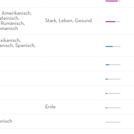
, Amerikanisch,
ateinisch,
Stark, Leben, Gesund
, Rumänisch,
romanisch
exikanisch,
anisch, Spanisch,
Erde
enisch