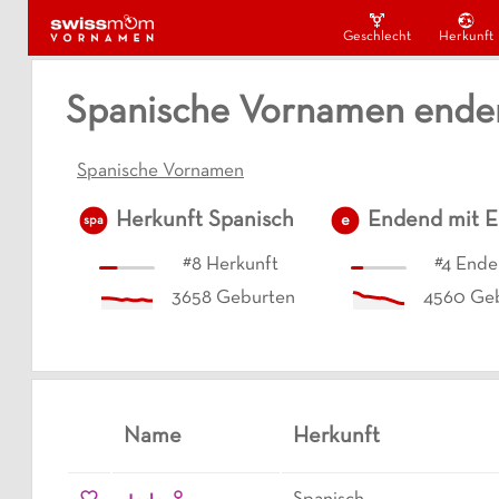
Geschlecht
Herkunft
Spanische Vornamen ende
Spanische Vornamen
Herkunft
Spanisch
Endend mit
E
e
spa
#
8
Herkunft
#
4
Ende
3658
Geburten
4560
Geb
Name
Herkunft