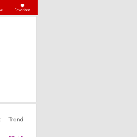
he
Favoriten
t
Trend