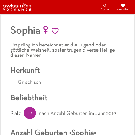
Suche
Favoriten
Sophia
Ursprünglich bezeichnet er die Tugend oder
göttliche Weisheit, später trugen diverse Heilige
diesen Namen.
Herkunft
Griechisch
Beliebtheit
40
Platz
nach Anzahl Geburten
im Jahr 2019
Anzahl Geburten •
Sophia
•