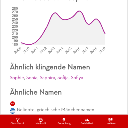
Ähnlich klingende Namen
Sophie
,
Sonia
,
Saphira
,
Sofija
,
Sofiya
Ähnliche Namen
mäd
Beliebte, griechische Mädchennamen
mäd
Geschlecht
Herkunft
Bedeutung
Beliebtheit
Lexikon