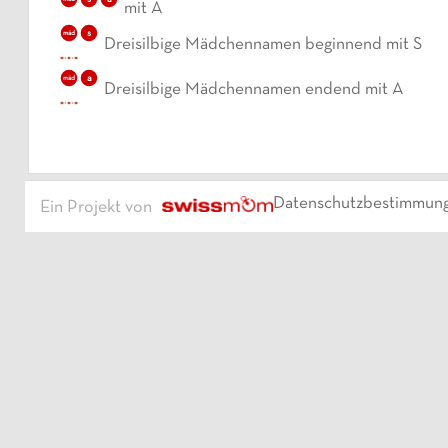
mit A
s
mäd
Dreisilbige Mädchennamen beginnend mit S
a
mäd
Dreisilbige Mädchennamen endend mit A
Datenschutzbestimmun
Ein Projekt von