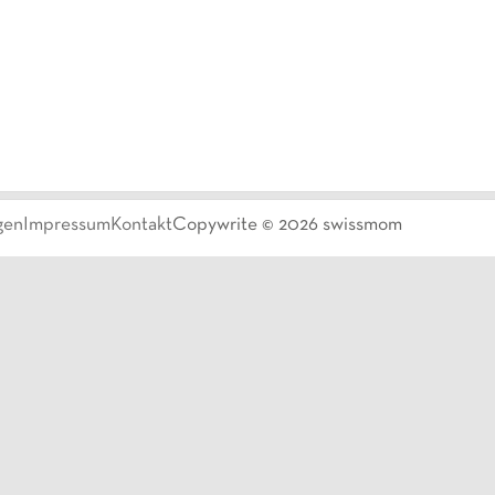
gen
Impressum
Kontakt
Copywrite ©
2026
swissmom