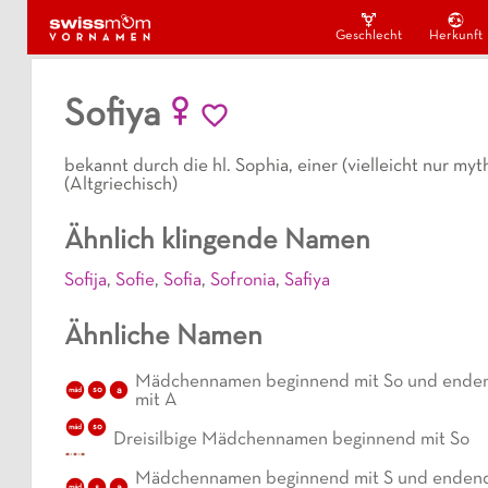
Geschlecht
Herkunft
Sofiya
bekannt durch die hl. Sophia, einer (vielleicht nur my
(Altgriechisch)
Ähnlich klingende Namen
Sofija
,
Sofie
,
Sofia
,
Sofronia
,
Safiya
Ähnliche Namen
Mädchennamen beginnend mit So und ende
a
mäd
so
mit A
mäd
so
Dreisilbige Mädchennamen beginnend mit So
Mädchennamen beginnend mit S und enden
s
a
mäd