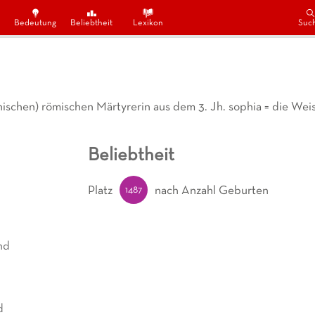
Bedeutung
Beliebtheit
Lexikon
Suc
thischen) römischen Märtyrerin aus dem 3. Jh. sophia = die Wei
Beliebtheit
1487
Platz
nach Anzahl Geburten
nd
d