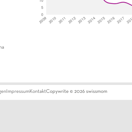
ha
gen
Impressum
Kontakt
Copywrite ©
2026
swissmom