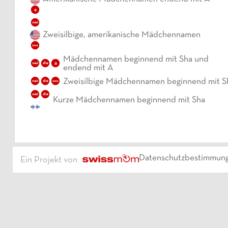
a
mäd
Zweisilbige, amerikanische Mädchennamen
zwe
Mädchennamen beginnend mit Sha und
sha
a
mäd
endend mit A
Zweisilbige Mädchennamen beginnend mit S
sha
mäd
zwe
sha
mäd
Kurze Mädchennamen beginnend mit Sha
Datenschutzbestimmun
Ein Projekt von