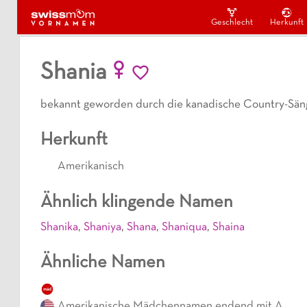
Geschlecht
Herkunft
Shania
bekannt geworden durch die kanadische Country-Säng
Herkunft
Amerikanisch
Ähnlich klingende Namen
Shanika
,
Shaniya
,
Shana
,
Shaniqua
,
Shaina
Ähnliche Namen
mäd
Amerikanische Mädchennamen endend mit A