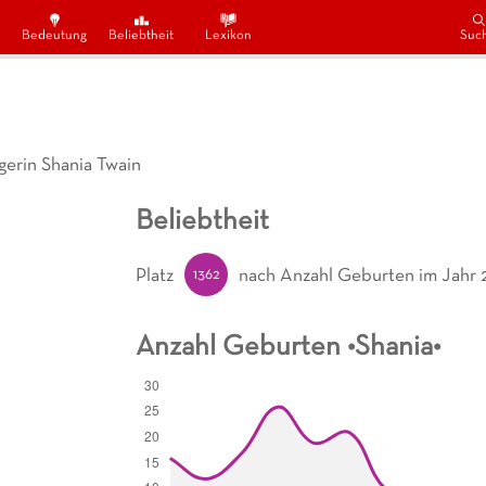
Bedeutung
Beliebtheit
Lexikon
Suc
erin Shania Twain
Beliebtheit
1362
Platz
nach Anzahl Geburten
im Jahr 
Anzahl Geburten •
Shania
•