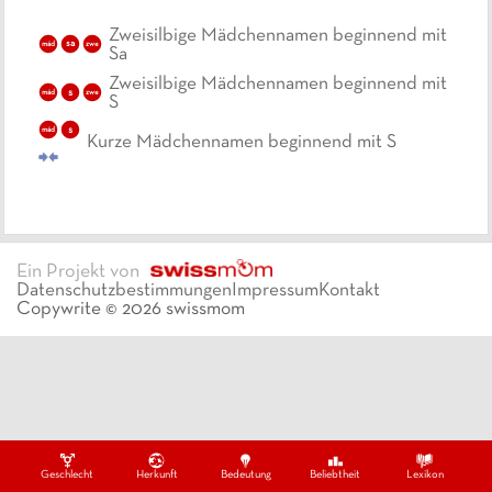
Zweisilbige Mädchennamen beginnend mit
mäd
sa
zwe
Sa
Zweisilbige Mädchennamen beginnend mit
s
mäd
zwe
S
s
mäd
Kurze Mädchennamen beginnend mit S
Ein Projekt von
Datenschutzbestimmungen
Impressum
Kontakt
Copywrite ©
2026
swissmom
Geschlecht
Herkunft
Bedeutung
Beliebtheit
Lexikon