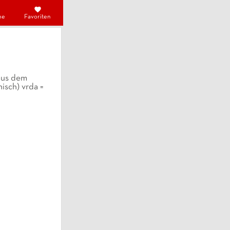
he
Favoriten
aus dem
isch) vrda =