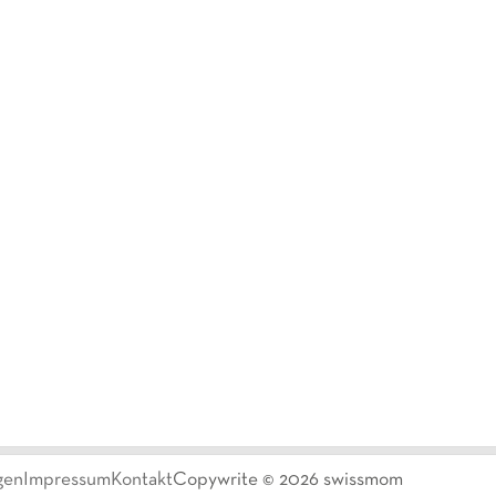
gen
Impressum
Kontakt
Copywrite ©
2026
swissmom