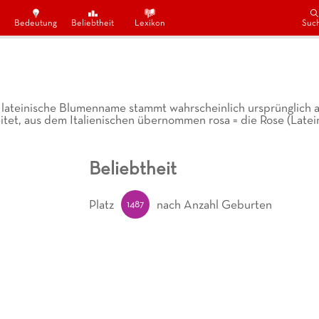
Bedeutung
Beliebtheit
Lexikon
Suc
lateinische Blumenname stammt wahrscheinlich ursprünglich 
eitet, aus dem Italienischen übernommen rosa = die Rose (Latein
Beliebtheit
1487
Platz
nach Anzahl Geburten