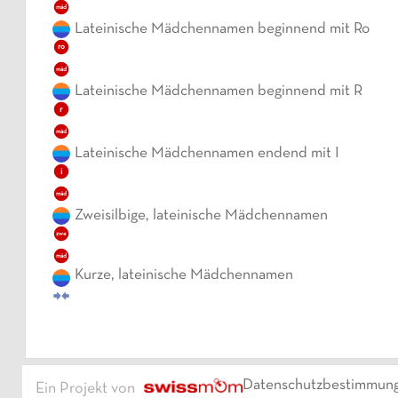
mäd
Lateinische Mädchennamen beginnend mit Ro
ro
mäd
Lateinische Mädchennamen beginnend mit R
r
mäd
Lateinische Mädchennamen endend mit I
i
mäd
Zweisilbige, lateinische Mädchennamen
zwe
mäd
Kurze, lateinische Mädchennamen
Datenschutzbestimmun
Ein Projekt von