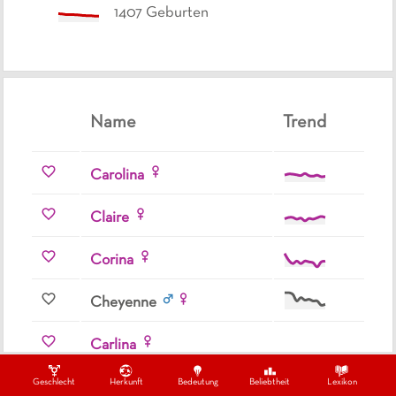
1407
Geburten
Name
Trend
Carolina
Claire
Corina
Cheyenne
Carlina
Geschlecht
Herkunft
Bedeutung
Beliebtheit
Lexikon
Carol