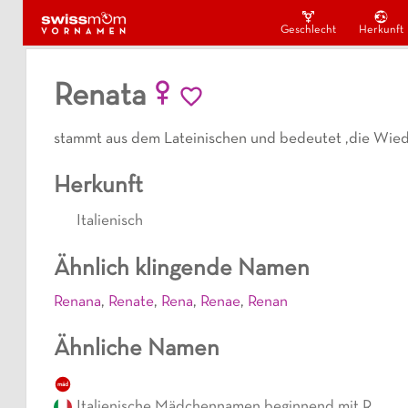
Geschlecht
Herkunft
Renata
stammt aus dem Lateinischen und bedeutet ‚die Wied
Herkunft
Italienisch
Ähnlich klingende Namen
Renana
,
Renate
,
Rena
,
Renae
,
Renan
Ähnliche Namen
mäd
Italienische Mädchennamen beginnend mit R