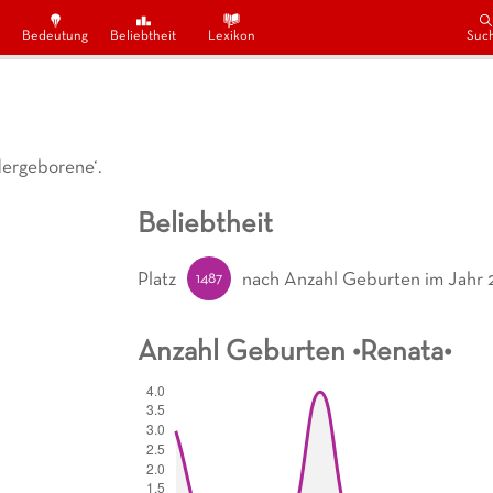
Bedeutung
Beliebtheit
Lexikon
Suc
ergeborene‘.
Beliebtheit
1487
Platz
nach Anzahl Geburten
im Jahr 
Anzahl Geburten •
Renata
•