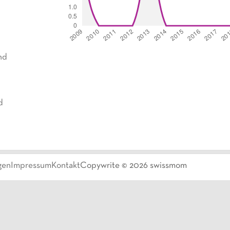
nd
d
gen
Impressum
Kontakt
Copywrite ©
2026
swissmom