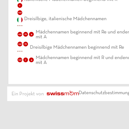
r
mäd
Dreisilbige, italienische Mädchennamen
Mädchennamen beginnend mit Re und ende
a
mäd
re
mit A
mäd
re
Dreisilbige Mädchennamen beginnend mit Re
Mädchennamen beginnend mit R und enden
r
a
mäd
mit A
Datenschutzbestimmun
Ein Projekt von