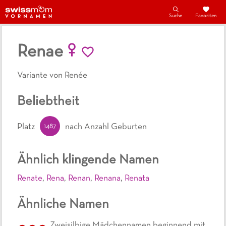
Suche
Favoriten
Renae
Variante von Renée
Beliebtheit
1487
Platz
nach Anzahl Geburten
Ähnlich klingende Namen
Renate
,
Rena
,
Renan
,
Renana
,
Renata
Ähnliche Namen
Zweisilbige Mädchennamen beginnend mit