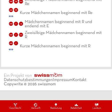
mäd
re
zwe
Re
mäd
re
Kurze Mädchennamen beginnend mit Re
Mädchennamen beginnend mit R und
r
e
mäd
endend mit E
Zweisilbige Mädchennamen beginnend mit
r
mäd
zwe
R
r
mäd
Kurze Mädchennamen beginnend mit R
Ein Projekt von
Datenschutzbestimmungen
Impressum
Kontakt
Copywrite ©
2026
swissmom
Geschlecht
Herkunft
Bedeutung
Beliebtheit
Lexikon