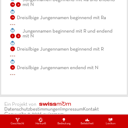
mit N
n
ra
Dreisilbige Jungennamen beginnend mit Ra
ra
Jungennamen beginnend mit R und endend
mit N
r
n
Dreisilbige Jungennamen beginnend mit R
r
Dreisilbige Jungennamen endend mit N
n
Ein Projekt von
Datenschutzbestimmungen
Impressum
Kontakt
Copywrite ©
2026
swissmom
Geschlecht
Herkunft
Bedeutung
Beliebtheit
Lexikon