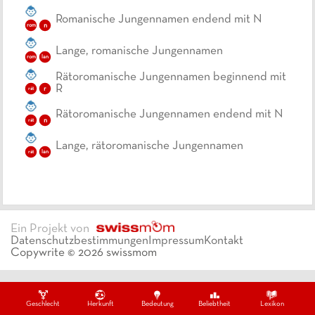
Romanische Jungennamen endend mit N
n
rom
Lange, romanische Jungennamen
lan
rom
Rätoromanische Jungennamen beginnend mit
R
r
rät
Rätoromanische Jungennamen endend mit N
n
rät
Lange, rätoromanische Jungennamen
lan
rät
Ein Projekt von
Datenschutzbestimmungen
Impressum
Kontakt
Copywrite ©
2026
swissmom
Geschlecht
Herkunft
Bedeutung
Beliebtheit
Lexikon