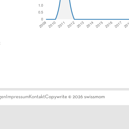
t
gen
Impressum
Kontakt
Copywrite ©
2026
swissmom