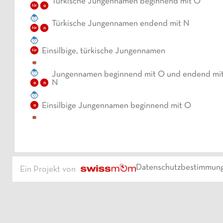
Türkische Jungennamen beginnend mit O
o
tür
Türkische Jungennamen endend mit N
n
tür
Einsilbige, türkische Jungennamen
tür
Jungennamen beginnend mit O und endend mi
N
o
n
Einsilbige Jungennamen beginnend mit O
o
Datenschutzbestimmun
Ein Projekt von