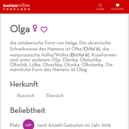
Suche
Favoriten
Olga
die ostslawische Form von Helga. Die ukrainische
Schreibweise des Namens ist Olha (Ольга), die
weissrussische Volha/Wolha (Вольга). Koseformen
sind unter anderem Olja, Olenka, Oletschka,
Oltschik, Lölka, Oluschka, Olunka, Olkotenka. Die
männliche Form des Namens ist Oleg.
Herkunft
Russisch
Slawisch
Beliebtheit
1487
Platz
nach Anzahl Geburten
im Jahr 2019