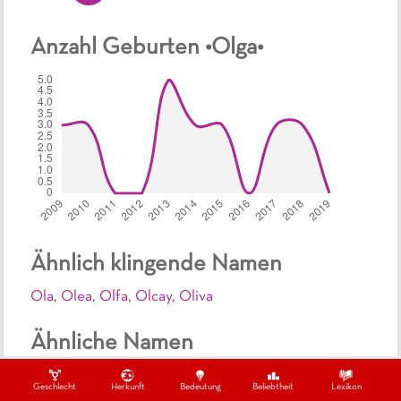
Anzahl Geburten •
Olga
•
Ähnlich klingende Namen
Ola
,
Olea
,
Olfa
,
Olcay
,
Oliva
Ähnliche Namen
Seltene, russische Mädchennamen
sel
mäd
rus
Geschlecht
Herkunft
Bedeutung
Beliebtheit
Lexikon