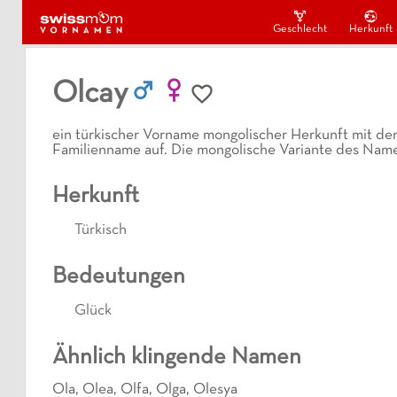
Geschlecht
Herkunft
Olcay
ein türkischer Vorname mongolischer Herkunft mit der
Familienname auf. Die mongolische Variante des Namen
Herkunft
Türkisch
Bedeutungen
Glück
Ähnlich klingende Namen
Ola
,
Olea
,
Olfa
,
Olga
,
Olesya