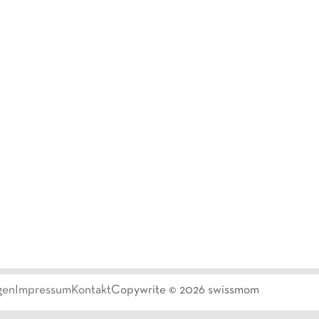
gen
Impressum
Kontakt
Copywrite ©
2026
swissmom