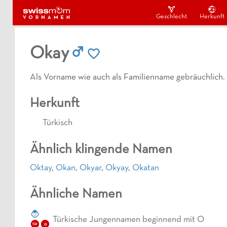
Geschlecht
Herkunft
Okay
Als Vorname wie auch als Familienname gebräuchlich.
Herkunft
Türkisch
Ähnlich klingende Namen
Oktay
,
Okan
,
Okyar
,
Okyay
,
Okatan
Ähnliche Namen
Türkische Jungennamen beginnend mit O
o
tür