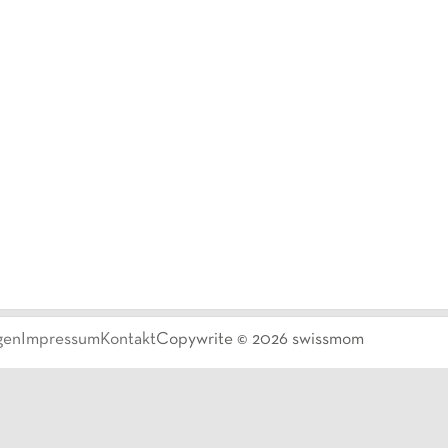
gen
Impressum
Kontakt
Copywrite ©
2026
swissmom