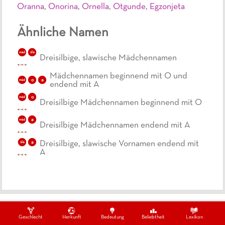
Oranna
,
Onorina
,
Ornella
,
Otgunde
,
Egzonjeta
Ähnliche Namen
sla
mäd
Dreisilbige, slawische Mädchennamen
Mädchennamen beginnend mit O und
o
a
mäd
endend mit A
o
mäd
Dreisilbige Mädchennamen beginnend mit O
a
mäd
Dreisilbige Mädchennamen endend mit A
sla
a
Dreisilbige, slawische Vornamen endend mit
A
Ein Projekt von
Datenschutzbestimmungen
Impressum
Kontakt
Geschlecht
Herkunft
Bedeutung
Beliebtheit
Lexikon
Copywrite ©
2026
swissmom