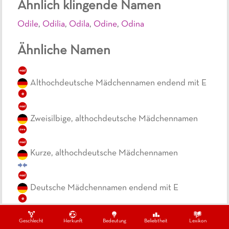
Ähnlich klingende Namen
Odile
,
Odilia
,
Odila
,
Odine
,
Odina
Ähnliche Namen
mäd
Althochdeutsche Mädchennamen endend mit E
e
mäd
Zweisilbige, althochdeutsche Mädchennamen
zwe
mäd
Kurze, althochdeutsche Mädchennamen
mäd
Deutsche Mädchennamen endend mit E
e
mäd
Geschlecht
Herkunft
Bedeutung
Beliebtheit
Lexikon
Zweisilbige, deutsche Mädchennamen