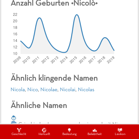
Anzahl Geburten •
Nicolò
•
Ähnlich klingende Namen
Nicola
,
Nico
,
Nicolae
,
Nicolai
,
Nicolas
Ähnliche Namen
Griechische Jungennamen beginnend mit Nic
nic
Geschlecht
Herkunft
Bedeutung
Beliebtheit
Lexikon