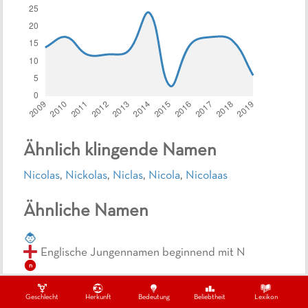
Ähnlich klingende Namen
Nicolas
,
Nickolas
,
Niclas
,
Nicola
,
Nicolaas
Ähnliche Namen
Englische Jungennamen beginnend mit N
n
Englische Jungennamen endend mit S
Geschlecht
Herkunft
Bedeutung
Beliebtheit
Lexikon