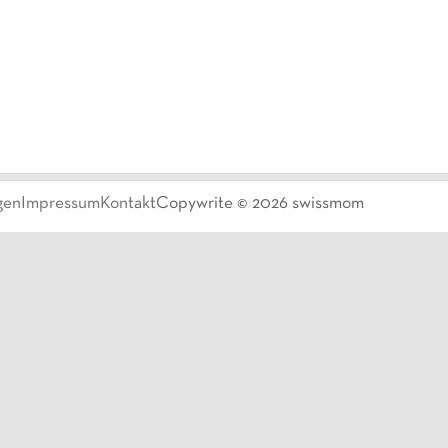
gen
Impressum
Kontakt
Copywrite ©
2026
swissmom