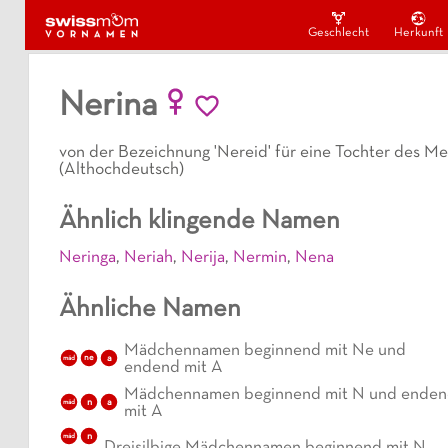
Geschlecht
Herkunft
Nerina
von der Bezeichnung 'Nereid' für eine Tochter des M
(Althochdeutsch)
Ähnlich klingende Namen
Neringa
,
Neriah
,
Nerija
,
Nermin
,
Nena
Ähnliche Namen
Mädchennamen beginnend mit Ne und
a
mäd
ne
endend mit A
Mädchennamen beginnend mit N und ende
n
a
mäd
mit A
n
mäd