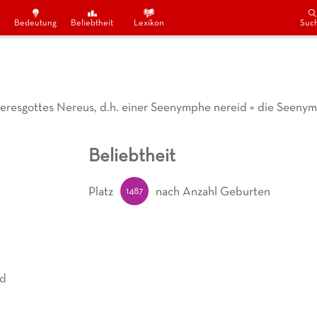
Bedeutung
Beliebtheit
Lexikon
Suc
eeresgottes Nereus, d.h. einer Seenymphe nereid = die Seeny
Beliebtheit
1487
Platz
nach Anzahl Geburten
nd