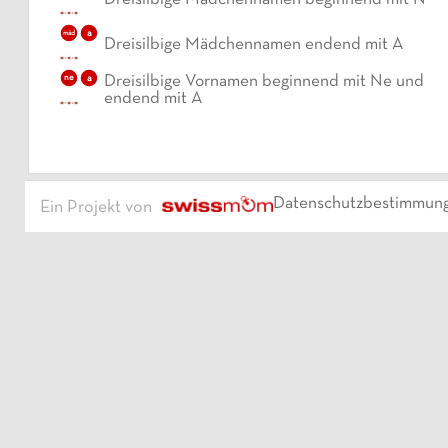
Dreisilbige Mädchennamen beginnend mit N
a
mäd
Dreisilbige Mädchennamen endend mit A
a
Dreisilbige Vornamen beginnend mit Ne und
ne
endend mit A
Datenschutzbestimmun
Ein Projekt von