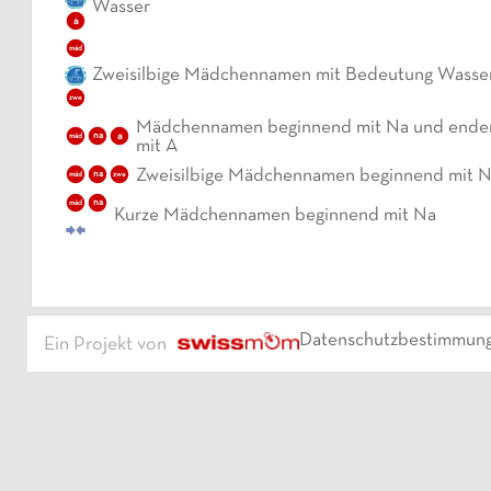
Wasser
a
mäd
Zweisilbige Mädchennamen mit Bedeutung Wasse
zwe
Mädchennamen beginnend mit Na und ende
a
mäd
na
mit A
Zweisilbige Mädchennamen beginnend mit 
mäd
na
zwe
mäd
na
Kurze Mädchennamen beginnend mit Na
Datenschutzbestimmun
Ein Projekt von