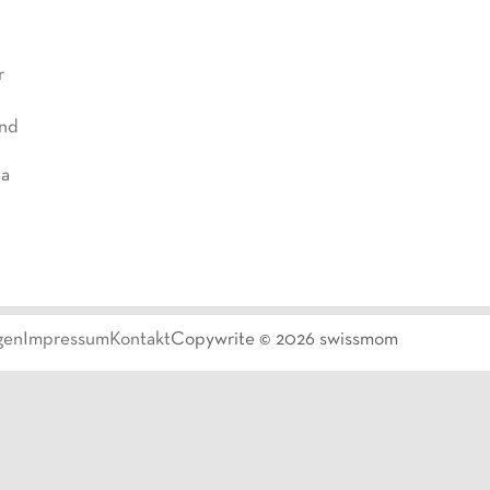
r
nd
Na
gen
Impressum
Kontakt
Copywrite ©
2026
swissmom