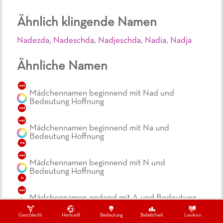
Ähnlich klingende Namen
Nadezda
,
Nadeschda
,
Nadjeschda
,
Nadia
,
Nadja
Ähnliche Namen
mäd
Mädchennamen beginnend mit Nad und
Bedeutung Hoffnung
nad
mäd
Mädchennamen beginnend mit Na und
Bedeutung Hoffnung
na
mäd
Mädchennamen beginnend mit N und
Bedeutung Hoffnung
n
mäd
Mädchennamen endend mit A und Bedeutung
Hoffnung
a
Geschlecht
Herkunft
Bedeutung
Beliebtheit
Lexikon