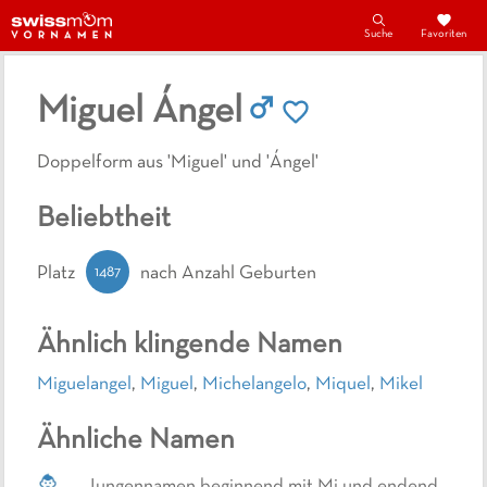
Suche
Favoriten
Miguel Ángel
Doppelform aus 'Miguel' und 'Ángel'
Beliebtheit
1487
Platz
nach Anzahl Geburten
Ähnlich klingende Namen
Miguelangel
,
Miguel
,
Michelangelo
,
Miquel
,
Mikel
Ähnliche Namen
Jungennamen beginnend mit Mi und endend