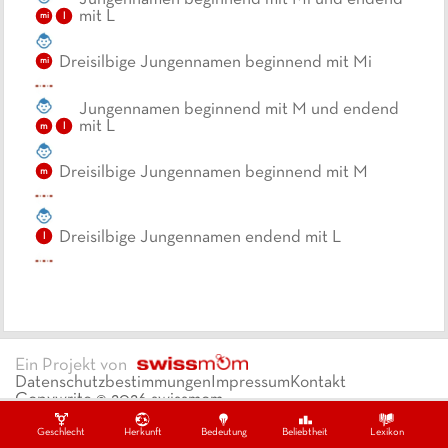
mit L
l
mi
Dreisilbige Jungennamen beginnend mit Mi
mi
Jungennamen beginnend mit M und endend
mit L
l
m
Dreisilbige Jungennamen beginnend mit M
m
Dreisilbige Jungennamen endend mit L
l
Ein Projekt von
Datenschutzbestimmungen
Impressum
Kontakt
Copywrite ©
2026
swissmom
Geschlecht
Herkunft
Bedeutung
Beliebtheit
Lexikon