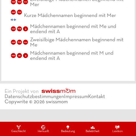
mäd
mer
zwe
Mer
mäd
mer
Kurze Mädchennamen beginnend mit Mer
Mädchennamen beginnend mit Me und
a
mäd
me
endend mit A
Zweisilbige Mädchennamen beginnend mit
mäd
me
zwe
Me
Mädchennamen beginnend mit M und
m
a
mäd
endend mit A
Ein Projekt von
Datenschutzbestimmungen
Impressum
Kontakt
Copywrite ©
2026
swissmom
Geschlecht
Herkunft
Bedeutung
Beliebtheit
Lexikon