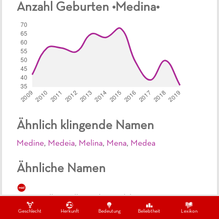
Anzahl Geburten •
Medina
•
Ähnlich klingende Namen
Medine
,
Medeia
,
Melina
,
Mena
,
Medea
Ähnliche Namen
mäd
Dreisilbige, albanische Mädchennamen
Geschlecht
Herkunft
Bedeutung
Beliebtheit
Lexikon