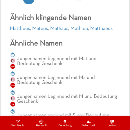
Ähnlich klingende Namen
Mattheus
,
Mateus
,
Mathaus
,
Mathieu
,
Matthaeus
Ähnliche Namen
Jungennamen beginnend mit Mat und
Bedeutung Geschenk
mat
Jungennamen beginnend mit Ma und
Bedeutung Geschenk
ma
Jungennamen beginnend mit M und Bedeutung
Geschenk
m
Jungennamen endend mit S und Bedeutung
Geschenk
s
Geschlecht
Herkunft
Bedeutung
Beliebtheit
Lexikon