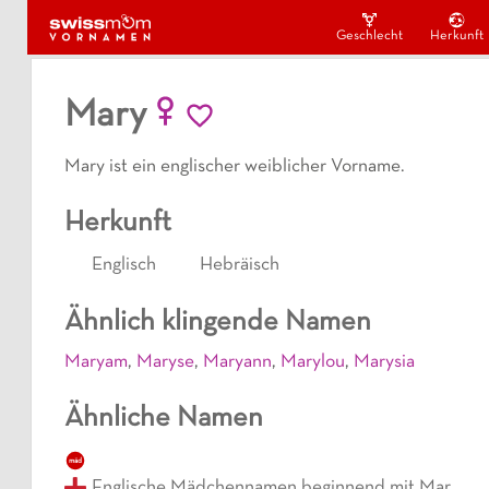
Geschlecht
Herkunft
Mary
Mary ist ein englischer weiblicher Vorname.
Herkunft
Englisch
Hebräisch
Ähnlich klingende Namen
Maryam
,
Maryse
,
Maryann
,
Marylou
,
Marysia
Ähnliche Namen
mäd
Englische Mädchennamen beginnend mit Mar