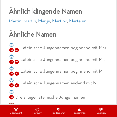
Ähnlich klingende Namen
Martin
,
Martin
,
Marijn
,
Martino
,
Marteinn
Ähnliche Namen
Lateinische Jungennamen beginnend mit Mar
lat
mar
Lateinische Jungennamen beginnend mit Ma
lat
ma
Lateinische Jungennamen beginnend mit M
m
lat
Lateinische Jungennamen endend mit N
n
lat
Dreisilbige, lateinische Jungennamen
lat
Geschlecht
Herkunft
Bedeutung
Beliebtheit
Lexikon