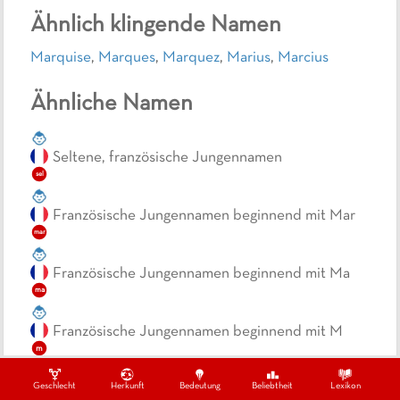
Ähnlich klingende Namen
Marquise
,
Marques
,
Marquez
,
Marius
,
Marcius
Ähnliche Namen
Seltene, französische Jungennamen
sel
Französische Jungennamen beginnend mit Mar
mar
Französische Jungennamen beginnend mit Ma
ma
Französische Jungennamen beginnend mit M
m
Geschlecht
Herkunft
Bedeutung
Beliebtheit
Lexikon
Französische Jungennamen endend mit S