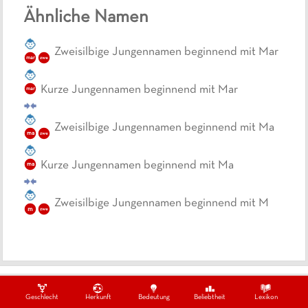
Ähnliche Namen
Zweisilbige Jungennamen beginnend mit Mar
mar
zwe
Kurze Jungennamen beginnend mit Mar
mar
Zweisilbige Jungennamen beginnend mit Ma
ma
zwe
Kurze Jungennamen beginnend mit Ma
ma
Zweisilbige Jungennamen beginnend mit M
m
zwe
Ein Projekt von
Datenschutzbestimmungen
Impressum
Kontakt
Geschlecht
Herkunft
Bedeutung
Beliebtheit
Lexikon