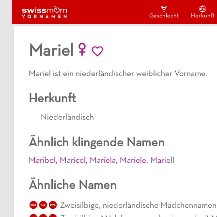
Geschlecht
Herkunft
Mariel
Mariel ist ein niederländischer weiblicher Vorname.
Herkunft
Niederländisch
Ähnlich klingende Namen
Maribel
,
Maricel
,
Mariela
,
Mariele
,
Mariell
Ähnliche Namen
Zweisilbige, niederländische Mädchennamen
mäd
nie
zwe