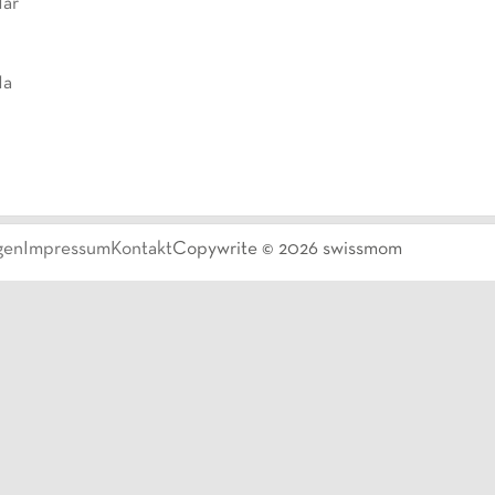
Mar
Ma
gen
Impressum
Kontakt
Copywrite ©
2026
swissmom