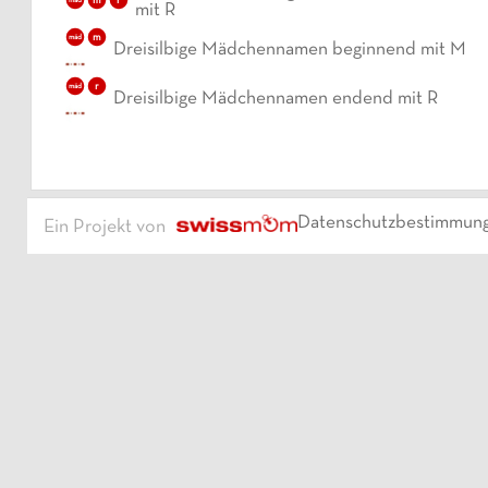
mit R
m
mäd
Dreisilbige Mädchennamen beginnend mit M
r
mäd
Dreisilbige Mädchennamen endend mit R
Datenschutzbestimmun
Ein Projekt von