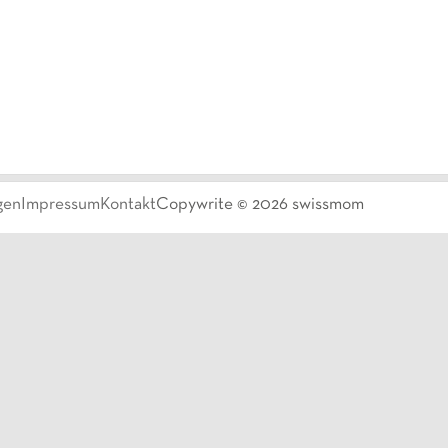
gen
Impressum
Kontakt
Copywrite ©
2026
swissmom