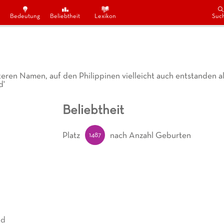
Bedeutung
Beliebtheit
Lexikon
Suc
teren Namen, auf den Philippinen vielleicht auch entstanden a
d'
Beliebtheit
1487
Platz
nach Anzahl Geburten
nd