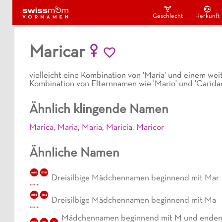
Geschlecht
Herkunft
Maricar
vielleicht eine Kombination von 'María' und einem wei
Kombination von Elternnamen wie 'Mario' und 'Carida
Ähnlich klingende Namen
Marica
,
Maria
,
Maria
,
Maricia
,
Maricor
Ähnliche Namen
mäd
mar
Dreisilbige Mädchennamen beginnend mit Mar
mäd
ma
Dreisilbige Mädchennamen beginnend mit Ma
Mädchennamen beginnend mit M und ende
m
r
mäd