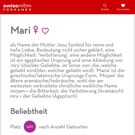
Suche
Favoriten
Mari
als Name der Mutter Jesu Symbol für reine und
tiefe Liebe, Bedeutung nicht sicher geklärt, eine
Möglichkeit: 'Verbitterung', eine andere Möglichkeit
ist ein ägyptischer Ursprung und eine Ableitung von
'mry' (die/der Geliebte, im Sinne von: die, welche
geliebt wird/der, welcher geliebt wird). 'Maria' ist die
griechische/lateinische Ursprungs-Form, 'Mirjam' die
ältere aramäische/hebräische, wohl der am
weitesten verbreitete christliche weibliche Name
mirjam = die Bitterkeit, die Verbitterung (Aramäisch)
mry = der Geliebte (Ägyptisch)
Beliebtheit
1487
Platz
nach Anzahl Geburten