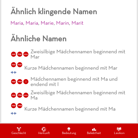
Ähnlich klingende Namen
Maria
,
Maria
,
Marie
,
Marin
,
Marit
Ähnliche Namen
Zweisilbige Mädchennamen beginnend mit
mäd
mar
zwe
Mar
mäd
mar
Kurze Mädchennamen beginnend mit Mar
Mädchennamen beginnend mit Ma und
i
mäd
ma
endend mit I
Zweisilbige Mädchennamen beginnend mit
mäd
ma
zwe
Ma
mäd
ma
Kurze Mädchennamen beginnend mit Ma
Geschlecht
Herkunft
Bedeutung
Beliebtheit
Lexikon